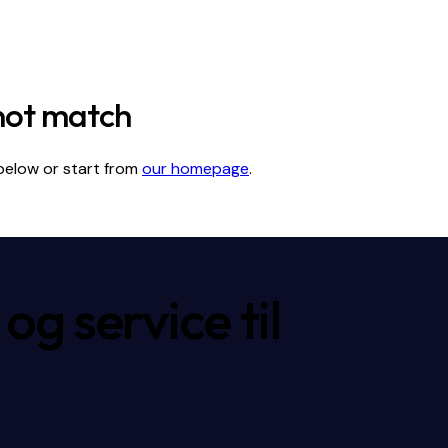
 not match
below or start from
our homepage
.
g service til