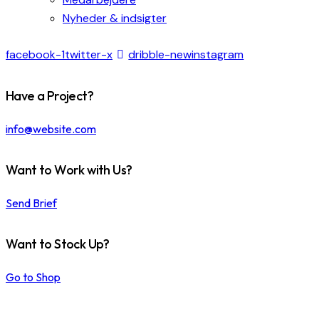
Nyheder & indsigter
facebook-1
twitter-x
dribble-new
instagram
Have a Project?
info@website.com
Want to Work with Us?
Send Brief
Want to Stock Up?
Go to Shop