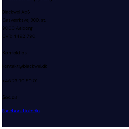
Blackwel ApS
Gasværksvej 30B, st.
9000 Aalborg
CVR: 44921790
Kontakt os
kontakt@blackwel.dk
+45 23 90 50 01
Socials
Facebook
LinkedIn