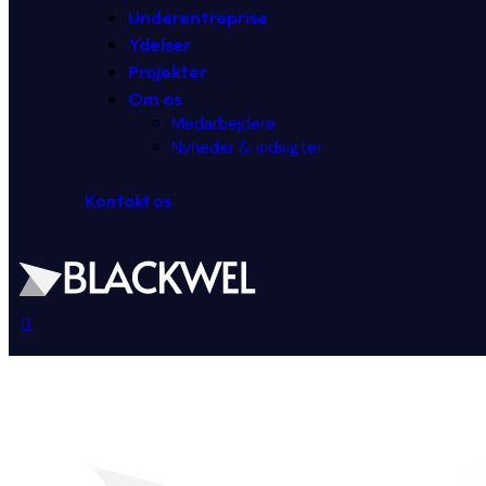
Underentreprise
Ydelser
Projekter
Om os
Medarbejdere
Nyheder & indsigter
Kontakt os