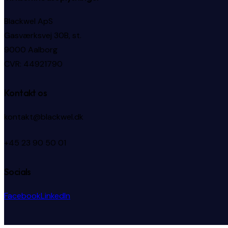
Blackwel ApS
Gasværksvej 30B, st.
9000 Aalborg
CVR: 44921790
Kontakt os
kontakt@blackwel.dk
+45 23 90 50 01
Socials
Facebook
LinkedIn