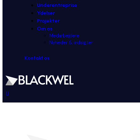
Underentreprise
Ydelser
Projekter
Om os
Medarbejdere
Nyheder & indsigter
Kontakt os