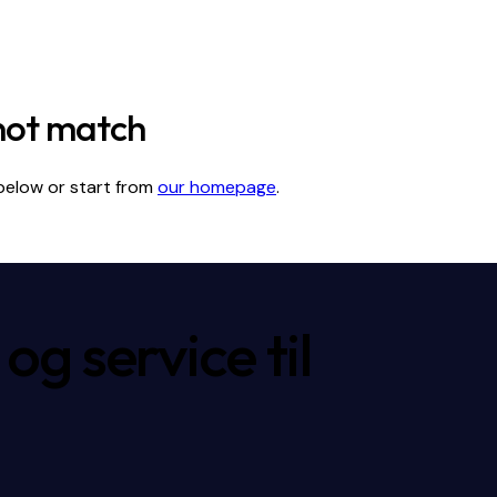
 not match
below or start from
our homepage
.
g service til