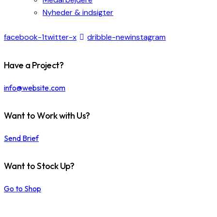
Nyheder & indsigter
facebook-1
twitter-x
dribble-new
instagram
Have a Project?
info@website.com
Want to Work with Us?
Send Brief
Want to Stock Up?
Go to Shop